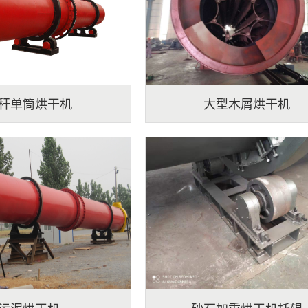
秆单筒烘干机
大型木屑烘干机