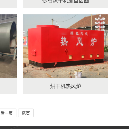
砂石烘干机加重齿圈
烘干机热风炉
后一页
尾页