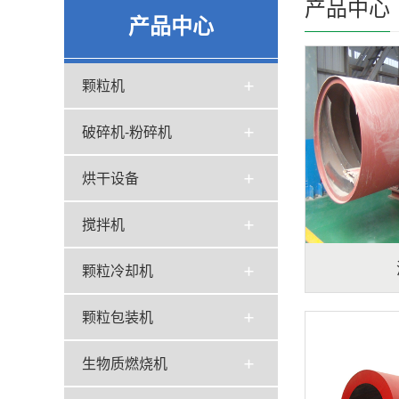
产品中心
产品中心
颗粒机
破碎机-粉碎机
烘干设备
搅拌机
颗粒冷却机
颗粒包装机
生物质燃烧机