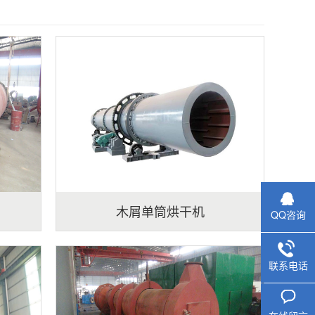
木屑单筒烘干机
QQ咨询
联系电话