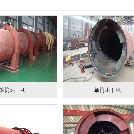
滚筒烘干机
单筒烘干机