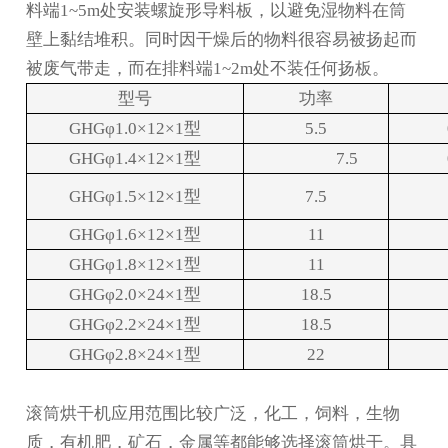
料端
1~5m处安装螺旋形导料板，以避免湿物料在筒
壁上黏结堆积。同时因干燥后的物料很容易被扬起而
被废气带走，而在排料端1~2m处不装任何扬板。
型号
功率
GHGφ1.0×12×1型
5.5
GHGφ1.4×12×1型
7.5
GHGφ1.5×12×1型
7.5
GHGφ1.6×12×1型
11
GHGφ1.8×12×1型
11
GHGφ2.0×24×1型
18.5
GHGφ2.2×24×1型
18.5
GHGφ2.8×24×1型
22
滚筒烘干机应用范围比较广泛，化工，饲料，生物
质，有机肥，矿石，金属等都能够选择滚筒烘干。具